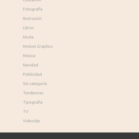
Fotografía
Ilustración
Libros
Moda
Motion Graphics
Música
Navidad
Publicidad
Sin categoría
Tendencias
Tipografía
TV
Videoclip