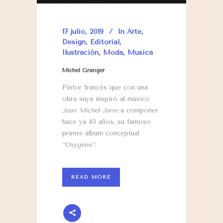
17 julio, 2019
In
Arte
,
Design
,
Editorial
,
Ilustración
,
Moda
,
Música
Michel Granger
Pintor francés que con una
obra suya inspiró al músico
Jean Michel Jarre
a componer
hace ya 40 años, su famoso
primer álbum conceptual
“Oxygène”
.
READ MORE