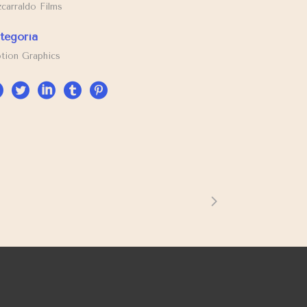
zcarraldo Films
tegoría
tion Graphics