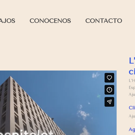
AJOS
CONÓCENOS
CONTACTO
L
c
L’H
Esp
Aju
Cl
Aju
Ag