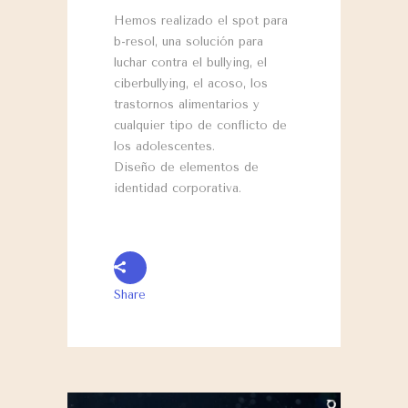
Hemos realizado el spot para
b-resol, una solución para
luchar contra el bullying, el
ciberbullying, el acoso, los
trastornos alimentarios y
cualquier tipo de conflicto de
los adolescentes.
Diseño de elementos de
identidad corporativa.
Share