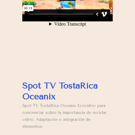
Spot TV TostaRica
Oceanix
Spot TV TostaRica Oceanix Ecovidrio para
concienciar sobre la importancia de reciclar
vidrio. Adaptación e integración de
elementos.