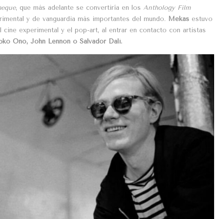
heque
, que más adelante se convertiría en los
Anthology Film
erimental y de vanguardia más importantes del mundo.
Mekas
estuvo
cine experimental y el pop-art, al entrar en contacto con artistas
ōko Ono, John Lennon o Salvador Dalí.