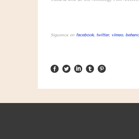
Síguenos en
facebook
,
twitter
,
vimeo
,
behanc