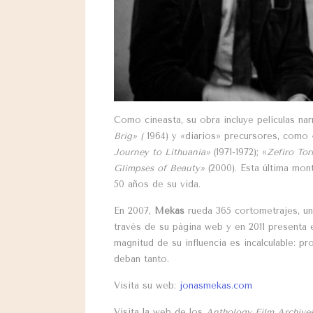
Como cineasta, su obra incluye películas na
Brig» (
1964) y «diarios» precursores, como 
Journey to Lithuania»
(1971-1972); «
Zefiro Tor
Glimpses of Beauty»
(2000). Esta última mo
50 años de su vida.
En 2007,
Mekas
rueda 365 cortometrajes, un
través de su página web y en 2011 presenta 
magnitud de su influencia es incalculable: p
deban tanto.
Visita su web:
jonasmekas.com
Visita la web de los
Anthology Film Archives