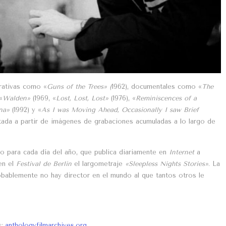
rrativas como «
Guns of the Trees» (
1962), documentales como «
The
«
Walden»
(1969, «
Lost, Lost, Lost»
(1976), «
Reminiscences of a
na»
(1992) y «
As I was Moving Ahead, Occasionally I saw Brief
ntada a partir de imágenes de grabaciones acumuladas a lo largo de
o para cada día del año, que publica diariamente en
Internet
a
en el
Festival de Berlín
el largometraje
«Sleepless Nights Stories»
. La
robablemente no hay director en el mundo al que tantos otros le
:
anthologyfilmarchives.org