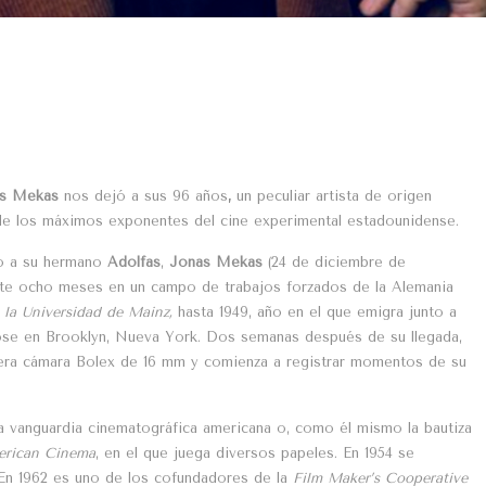
as Mekas
nos dejó a sus 96 años
,
un peculiar artista de origen
de los máximos exponentes del cine experimental estadounidense.
nto a su hermano
Adolfas
,
Jonas Mekas
(24 de diciembre de
rante ocho meses en un campo de trabajos forzados de la Alemania
n la Universidad de Mainz,
hasta 1949, año en el que emigra junto a
ose en Brooklyn, Nueva York. Dos semanas después de su llegada,
era cámara Bolex de 16 mm y comienza a registrar momentos de su
la vanguardia cinematográfica americana o, como él mismo la bautiza
rican Cinema
, en el que juega diversos papeles. En 1954 se
 En 1962 es uno de los cofundadores de la
Film Maker’s Cooperative