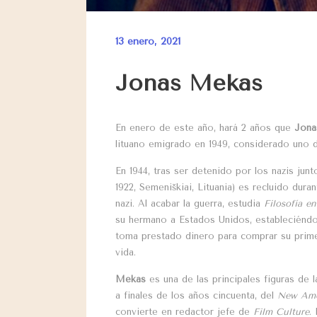
13 enero, 2021
Jonas Mekas
En enero de este año, hará 2 años que
Jon
lituano emigrado en 1949, considerado uno 
En 1944, tras ser detenido por los nazis ju
1922, Semeniškiai, Lituania) es recluido du
nazi. Al acabar la guerra, estudia
Filosofía e
su hermano a Estados Unidos, estableciénd
toma prestado dinero para comprar su prim
vida.
Mekas
es una de las principales figuras de 
a finales de los años cincuenta, del
New Ame
convierte en redactor jefe de
Film Culture
.