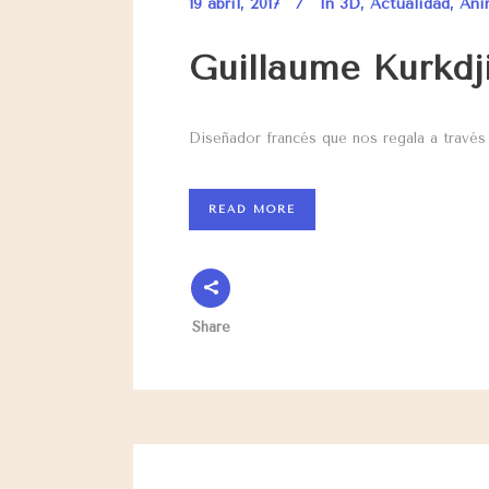
19 abril, 2017
In
3D
,
Actualidad
,
Ani
Guillaume Kurkdj
Diseñador francés que nos regala a travé
READ MORE
Share