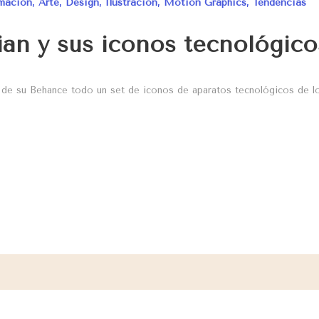
mación
,
Arte
,
Design
,
Ilustración
,
Motion Graphics
,
Tendencias
ian y sus iconos tecnológico
s de su Behance todo un set de iconos de aparatos
tecnológicos de l