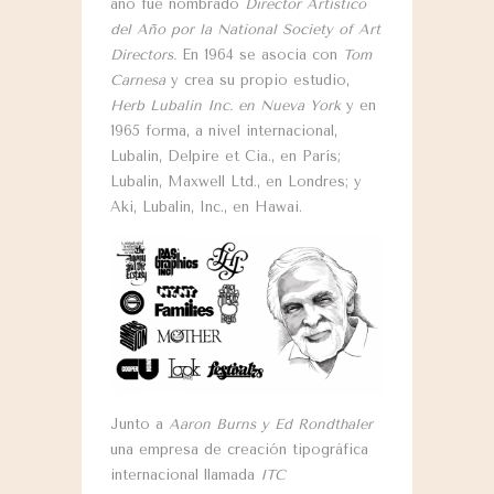
año fue nombrado
Director Artístico
del Año por la National Society of Art
Directors.
En 1964 se asocia con
Tom
Carnesa
y crea su propio estudio,
Herb Lubalin Inc. en Nueva York
y en
1965 forma, a nivel internacional,
Lubalin, Delpire et Cia., en París;
Lubalin, Maxwell Ltd., en Londres; y
Aki, Lubalin, Inc., en Hawai.
Junto a
Aaron Burns y Ed Rondthaler
una empresa de creación tipográfica
internacional llamada
ITC