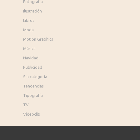
Fotografía
Ilustración
Libros
Moda
Motion Graphics
Música
Navidad
Publicidad
Sin categoría
Tendencias
Tipografía
TV
Videoclip