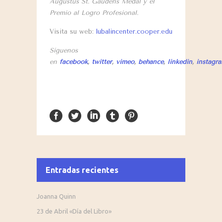
Augustus St. Gaudens Medal y el
Premio al Logro Profesional.
Visita su web:
lubalincenter.cooper.edu
Síguenos
en
facebook
,
twitter
,
vimeo
,
behance
,
linkedin
,
instagr
Entradas recientes
Joanna Quinn
23 de Abril «Día del Libro»