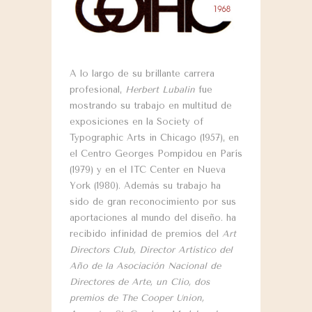
A lo largo de su brillante carrera
profesional,
Herbert Lubalin
fue
mostrando su trabajo en multitud de
exposiciones en la Society of
Typographic Arts in Chicago (1957), en
el Centro Georges Pompidou en París
(1979) y en el ITC Center en Nueva
York (1980). Además su trabajo ha
sido de gran reconocimiento por sus
aportaciones al mundo del diseño. ha
recibido infinidad de premios del
Art
Directors Club, Director Artístico del
Año de la Asociación Nacional de
Directores de Arte, un Clio, dos
premios de The Cooper Union,