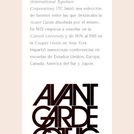
(International Typeface
Corporation).
ITC lanzó una selección
de fuentes entre las que destacaba la
Avant Garde
diseñada por él mismo.
En 1972 empieza a enseñar en la
Cornell University
y de 1976 al 1981 en
la
Cooper Union en New York.
Impartió numerosas conferencias en
escuelas de Estados Unidos, Europa,
Canadá, América del Sur y Japón.