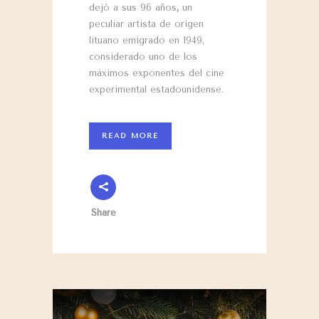
dejó a sus 96 años
,
un
peculiar artista de origen
lituano emigrado en 1949,
considerado uno de los
máximos exponentes del cine
experimental estadounidense.
READ MORE
Share