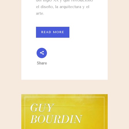
del siglo XX y que revolucionó
el diseño, la arquitectura y el
arte.
READ MORE
Share