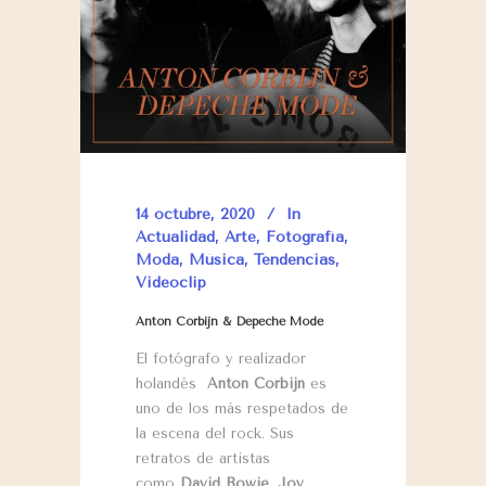
14 octubre, 2020
In
Actualidad
,
Arte
,
Fotografía
,
Moda
,
Música
,
Tendencias
,
Videoclip
Anton Corbijn & Depeche Mode
El fotógrafo y realizador
holandés
Anton Corbijn
es
uno de los más respetados de
la escena del rock. Sus
retratos de artistas
como
David Bowie, Joy