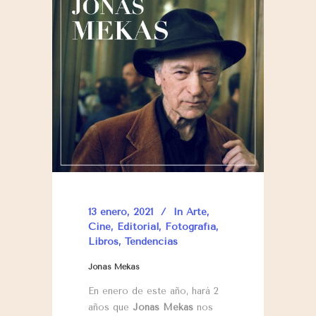
13 enero, 2021
In
Arte
,
Cine
,
Editorial
,
Fotografía
,
Libros
,
Tendencias
Jonas Mekas
En enero de este año, hará 2
años que
Jonas Mekas
nos