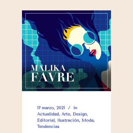
17 marzo, 2021
In
Actualidad
,
Arte
,
Design
,
Editorial
,
Ilustración
,
Moda
,
Tendencias