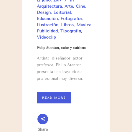
12 julio, 2017
In
Arquitectura
,
Arte
,
Cine
,
Design
,
Editorial
,
Educación
,
Fotografía
,
Ilustración
,
Libros
,
Música
,
Publicidad
,
Tipografía
,
Videoclip
Philip Stanton, color y cubismo
Artista, diseñador, actor,
profesor, Philip Stanton
presenta una trayectoria
profesional muy diversa.
READ MORE
Share