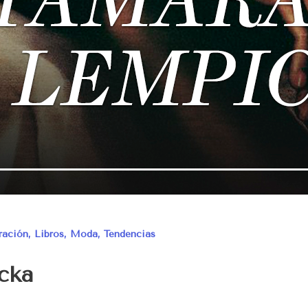
tración
,
Libros
,
Moda
,
Tendencias
cka