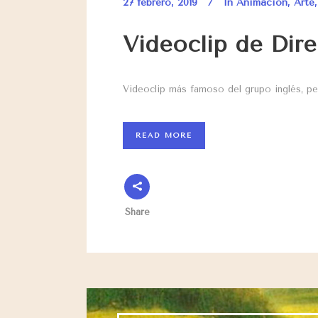
27 febrero, 2019
In
Animación
,
Arte
Videoclip de Dire
Videoclip más famoso del grupo inglés, pert
READ MORE
Share