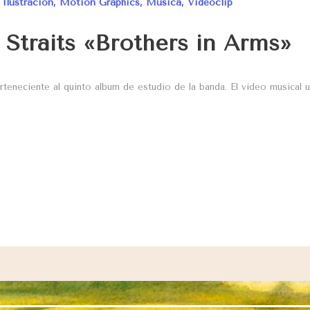
,
Ilustración
,
Motion Graphics
,
Música
,
Videoclip
 Straits «Brothers in Arms»
eneciente al quinto album de estudio de la banda. El video musical util