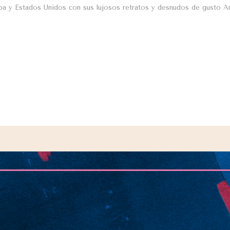
opa y Estados Unidos con sus lujosos retratos y desnudos de gusto A