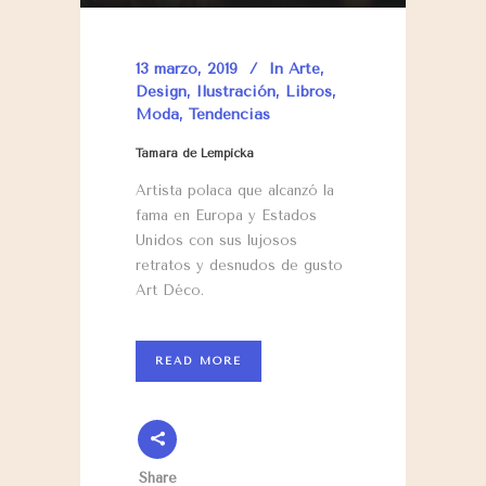
13 marzo, 2019
In
Arte
,
Design
,
Ilustración
,
Libros
,
Moda
,
Tendencias
Tamara de Lempicka
Artista polaca que alcanzó la
fama en Europa y Estados
Unidos con sus lujosos
retratos y desnudos de gusto
Art Déco.
READ MORE
Share