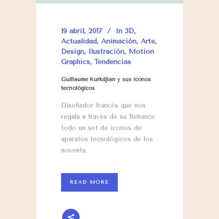
19 abril, 2017
In
3D
,
Actualidad
,
Animación
,
Arte
,
Design
,
Ilustración
,
Motion
Graphics
,
Tendencias
Guillaume Kurkdjian y sus iconos
tecnológicos
Diseñador francés que nos
regala a través de su Behance
todo un set de iconos de
aparatos
tecnológicos de los
noventa.
READ MORE