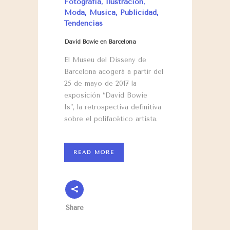
Fotografía
,
Ilustración
,
Moda
,
Música
,
Publicidad
,
Tendencias
David Bowie en Barcelona
El Museu del Disseny de
Barcelona
acogerá a partir del
25 de mayo de 2017 la
exposición “David Bowie
Is”, la retrospectiva definitiva
sobre el polifacético artista.
READ MORE
Share